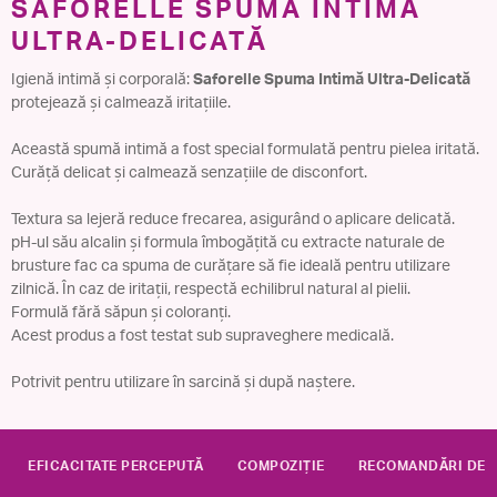
SAFORELLE SPUMA INTIMĂ
ULTRA-DELICATĂ
Igienă intimă și corporală:
Saforelle Spuma Intimă Ultra-Delicată
protejează și calmează iritațiile.
Această spumă intimă a fost special formulată pentru pielea iritată.
Curăță delicat și calmează senzațiile de disconfort.
Textura sa lejeră reduce frecarea, asigurând o aplicare delicată.
pH-ul său alcalin și formula îmbogățită cu extracte naturale de
brusture fac ca spuma de curățare să fie ideală pentru utilizare
zilnică. În caz de iritații, respectă echilibrul natural al pielii.
Formulă fără săpun și coloranți.
Acest produs a fost testat sub supraveghere medicală.
Potrivit pentru utilizare în sarcină și după naștere.
EFICACITATE PERCEPUTĂ
COMPOZIȚIE
RECOMANDĂRI DE U