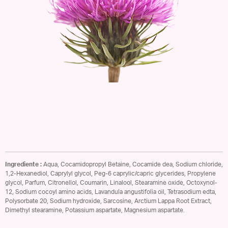
Ingrediente :
Aqua, Cocamidopropyl Betaine, Cocamide dea, Sodium chloride,
1,2-Hexanediol, Caprylyl glycol, Peg-6 caprylic/capric glycerides, Propylene
glycol, Parfum, Citronellol, Coumarin, Linalool, Stearamine oxide, Octoxynol-
12, Sodium cocoyl amino acids, Lavandula angustifolia oil, Tetrasodium edta,
Polysorbate 20, Sodium hydroxide, Sarcosine, Arctium Lappa Root Extract,
Dimethyl stearamine, Potassium aspartate, Magnesium aspartate.